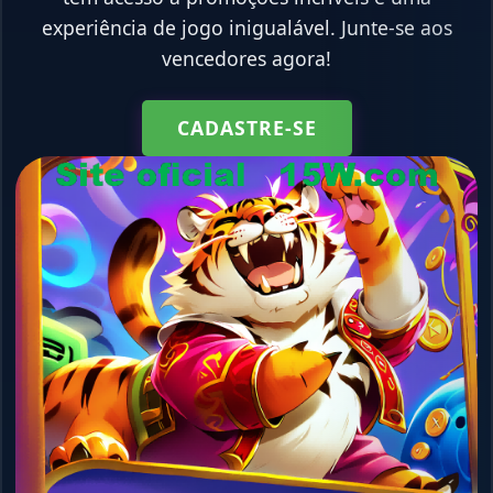
experiência de jogo inigualável. Junte-se aos
vencedores agora!
CADASTRE-SE