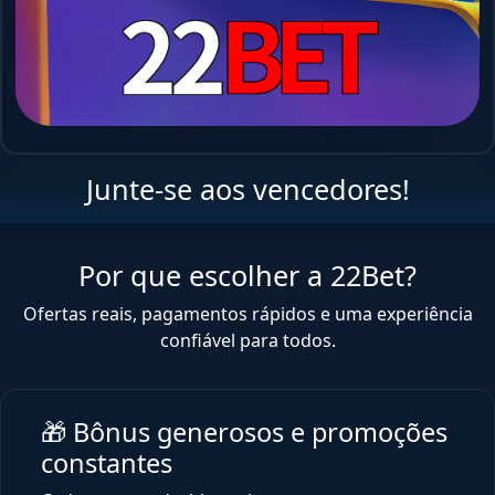
Junte-se aos vencedores!
Por que escolher a 22Bet?
Ofertas reais, pagamentos rápidos e uma experiência
confiável para todos.
🎁 Bônus generosos e promoções
constantes