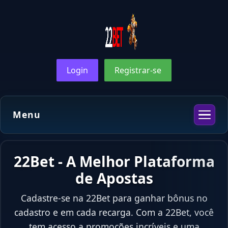
Login
Registrar-se
Menu
22Bet - A Melhor Plataforma
de Apostas
Cadastre-se na 22Bet para ganhar bônus no
cadastro e em cada recarga. Com a 22Bet, você
tem acesso a promoções incríveis e uma